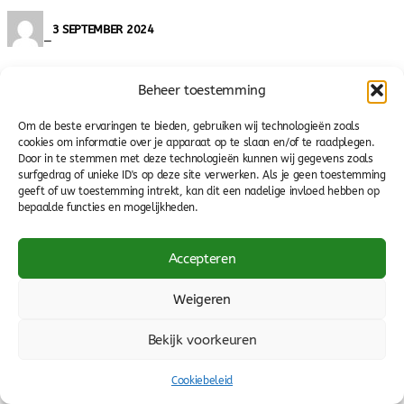
3 SEPTEMBER 2024
—
Beheer toestemming
Test
Om de beste ervaringen te bieden, gebruiken wij technologieën zoals
cookies om informatie over je apparaat op te slaan en/of te raadplegen.
Door in te stemmen met deze technologieën kunnen wij gegevens zoals
—
surfgedrag of unieke ID's op deze site verwerken. Als je geen toestemming
geeft of uw toestemming intrekt, kan dit een nadelige invloed hebben op
bepaalde functies en mogelijkheden.
Scheidsrechtersvereniging Hondsrug Zuidoost Drenthe
Accepteren
Ullevi 12
7825 SE Emmen
Weigeren
secretaris@covshzodrenthe.nl
Bekijk voorkeuren
Cookiebeleid
Cookiebeleid