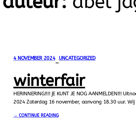
auteur:
abel j
4 NOVEMBER 2024
UNCATEGORIZED
—
winterfair
HERINNERING!!!! jE KUNT JE NOG AANMELDEN!!! Uitnod
2024 Zaterdag 16 november, aanvang 18.30 uur. Wij
18.30 uur met een buffet.Aansluitend gaan wij een 
→ CONTINUE READING
elkaar.Er zijn weer mooie prijzen te winnen. In verba
organisatie (bestellen van buffet en het regelen van d
zich aanmelden tot…